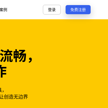
案例
登录
免费注册
 更流畅，
作
具，
让创造无边界