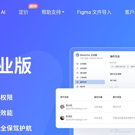
AI
定价
帮助支持
Figma 文件导入
客户
企业版
员权限
队效能
安全保驾护航