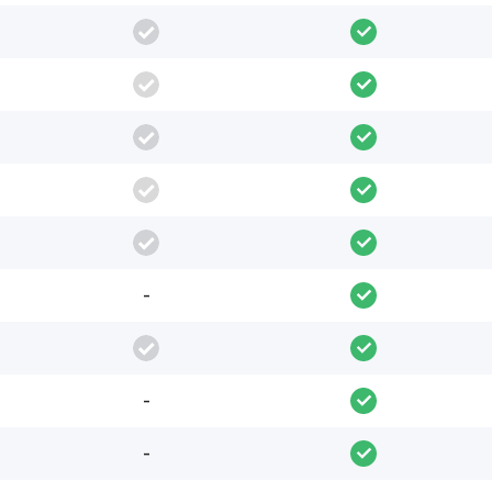
-
-
-