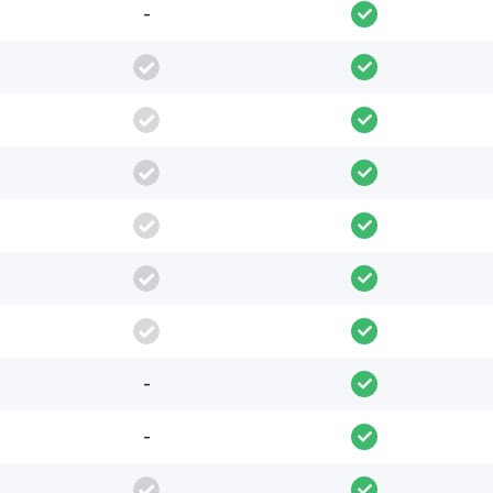
-
-
-