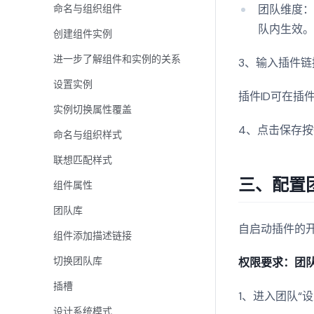
团队维度：
命名与组织组件
队内生效
创建组件实例
进一步了解组件和实例的关系
3、输入插件链
设置实例
插件ID可在插件
实例切换属性覆盖
4、点击保存
命名与组织样式
联想匹配样式
三、配置
组件属性
团队库
自启动插件的
组件添加描述链接
切换团队库
权限要求：团
插槽
1、进入团队“
设计系统模式