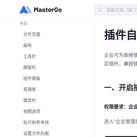
进阶-必学的提效技巧
Search
原型文件高频问题
界面
插件
文件页面
画布
企业可为高频
工具栏
定插件，兼顾
图层栏
组件面板
一、开启
资源库
属性栏
权限要求：企
视图选项
进入“企业管理
标尺和参考线
设置文件封面