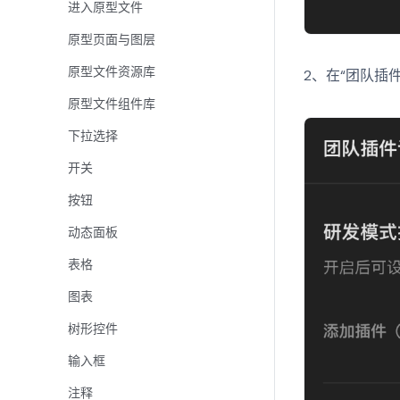
进入原型文件
原型页面与图层
原型文件资源库
2、在“团队插
原型文件组件库
下拉选择
开关
按钮
动态面板
表格
图表
树形控件
输入框
注释