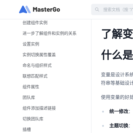
了解组件
Search
命名与组织组件
创建组件实例
了解
进一步了解组件和实例的关系
设置实例
什么
实例切换属性覆盖
命名与组织样式
变量是设计系
联想匹配样式
符串等基础设
组件属性
使用变量的好
团队库
组件添加描述链接
统一修改
切换团队库
主题切换
插槽