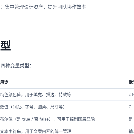
理
：集中管理设计资产，提升团队协作效率
类型
 支持四种变量类型：
用途
默
纯色颜色值，用于填充、描边、特效等
#F
数值（间距、字号、圆角、尺寸等）
0
布尔值（是 true / 否 false），可用于控制图层显隐
是 
文本字符串，用于文案内容的统一管理
输